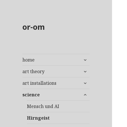
or-om
untermenü
home
anzeigen
untermenü
art theory
anzeigen
untermenü
art installations
anzeigen
untermenü
science
anzeigen
Mensch und AI
Hirngeist