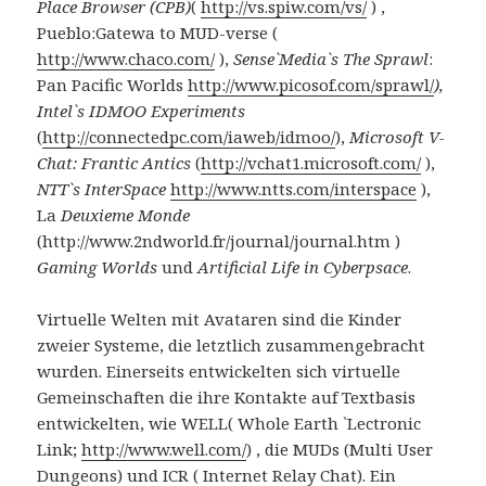
Place Browser (CPB)
(
http://vs.spiw.com/vs/
) ,
Pueblo:Gatewa to MUD-verse (
http://www.chaco.com/
),
Sense`Media`s The Sprawl
:
Pan Pacific Worlds
http://www.picosof.com/sprawl/
),
Intel`s IDMOO Experiments
(
http://connectedpc.com/iaweb/idmoo/
),
Microsoft V-
Chat: Frantic Antics
(
http://vchat1.microsoft.com/
),
NTT`s InterSpace
http://www.ntts.com/interspace
),
La
Deuxieme Monde
(http://www.2ndworld.fr/journal/journal.htm )
Gaming Worlds
und
Artificial Life in Cyberpsace
.
Virtuelle Welten mit Avataren sind die Kinder
zweier Systeme, die letztlich zusammengebracht
wurden. Einerseits entwickelten sich virtuelle
Gemeinschaften die ihre Kontakte auf Textbasis
entwickelten, wie WELL( Whole Earth `Lectronic
Link;
http://www.well.com/
) , die MUDs (Multi User
Dungeons) und ICR ( Internet Relay Chat). Ein