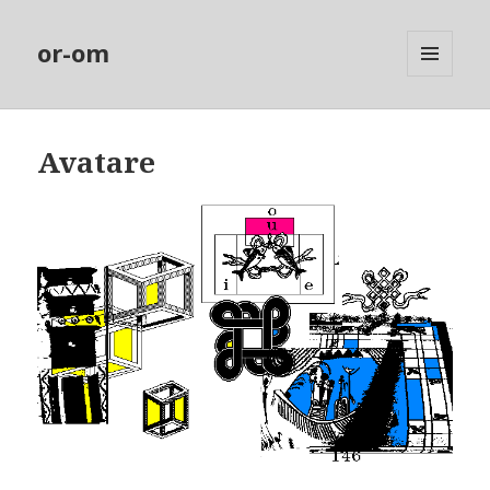
or-om
MENÜ
UND
WIDGETS
Avatare